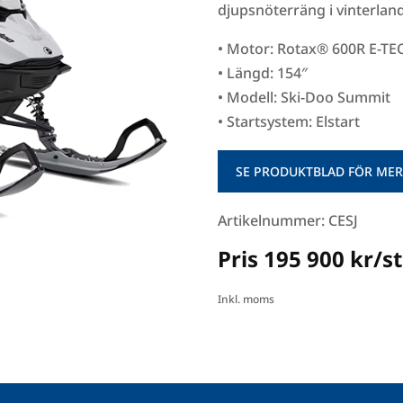
djupsnöterräng i vinterlan
• Motor: Rotax® 600R E-TE
• Längd: 154″
• Modell: Ski-Doo Summit
• Startsystem: Elstart
SE PRODUKTBLAD FÖR MER
Artikelnummer: CESJ
Pris 195 900 kr/st
Inkl. moms