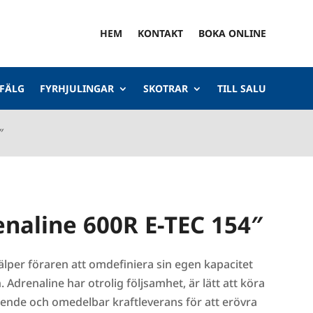
HEM
KONTAKT
BOKA ONLINE
 FÄLG
FYRHJULINGAR
SKOTRAR
TILL SALU
″
naline 600R E-TEC 154″
lper föraren att omdefiniera sin egen kapacitet
drenaline har otrolig följsamhet, är lätt att köra
ende och omedelbar kraftleverans för att erövra