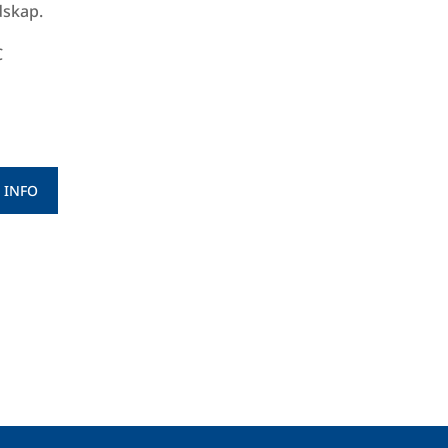
dskap.
C
 INFO