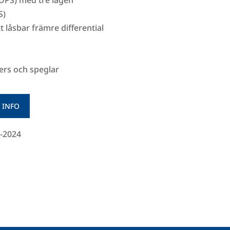
(DPS) med tre lägen
S)
 låsbar främre differential
kers och speglar
 INFO
-2024