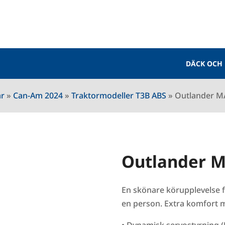
DÄCK OCH
ar
»
Can-Am 2024
»
Traktormodeller T3B ABS
»
Outlander M
Outlander M
En skönare körupplevelse f
en person. Extra komfort 