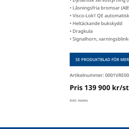
• Dynamisk servostyrning 
• Låsningsfria bromsar (AB
• Visco-Lok† QE automatiskt
• Heltäckande bukskydd
• Dragkula
• Signalhorn, varningsblin
SE PRODUKTBLAD FÖR MER
Artikelnummer: 0001VRE00
Pris 139 900 kr/st
Inkl. moms