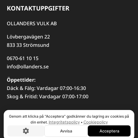
KONTAKTUPPGIFTER
OLLANDERS VULK AB
Lövbergavägen 22
833 33 Strömsund
0670-61 10 15
info@ollanders.se
Öppettider:
Däck & Fälg: Vardagar 07:00-16:30
Skog & Fritid: Vardagar 07:00-17:00
© COPYRIGHT
2026
, OLLANDERS AB
Genom att klicka på "Acceptera" godkänner du lagring av cookies på
Integritetspolicy
Cookiepolicy
din enhet.
•
Avvisa
Acceptera