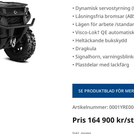
• Dynamisk servostyrning 
• Låsningsfria bromsar (AB
• Lägen för arbete /standa
• Visco-Lok† QE automatiskt
• Heltäckande bukskydd
• Dragkula
• Signalhorn, varningsblin
• Plastdelar med lackfärg
SE PRODUKTBLAD FÖR MER
Artikelnummer: 0001YRE00
Pris 164 900 kr/st
Inkl. moms