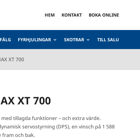
HEM
KONTAKT
BOKA ONLINE
 FÄLG
FYRHJULINGAR
SKOTRAR
TILL SALU
AX XT 700
AX XT 700
 med tillagda funktioner – och extra värde.
ynamisk servostyrning (DPS), en vinsch på 1 588
e fram och bak.