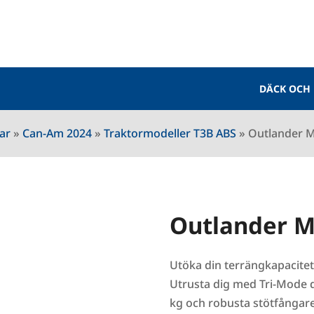
DÄCK OCH
ar
»
Can-Am 2024
»
Traktormodeller T3B ABS
»
Outlander M
Outlander M
Utöka din terrängkapacitet
Utrusta dig med Tri-Mode d
kg och robusta stötfångar