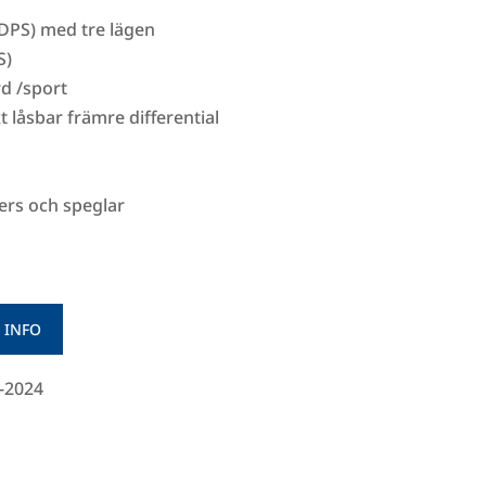
(DPS) med tre lägen
S)
rd /sport
 låsbar främre differential
kers och speglar
 INFO
-2024