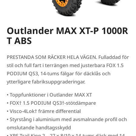
Outlander MAX XT-P 1000R
T ABS
PRESTANDA SOM RÄCKER HELA VÄGEN. Fulladdad för
stil och full fart i terrängen med justerbara FOX 1.5
PODIUM QS3, 14-tums fälgar för däcklås och
ytterligare fabriksuppgraderingar.
• Toppfunktioner i Outlander MAX XT
• FOX† 1.5 PODIUM QS3†-stötdämpare
• Visco-4Lok† främre differential
• Styrstång i aluminium med avsmalnande profil och
omslutande handtagsskydd
• XPS Trail King 2 – 27 x 8/10 x 14-tums däck med 14-