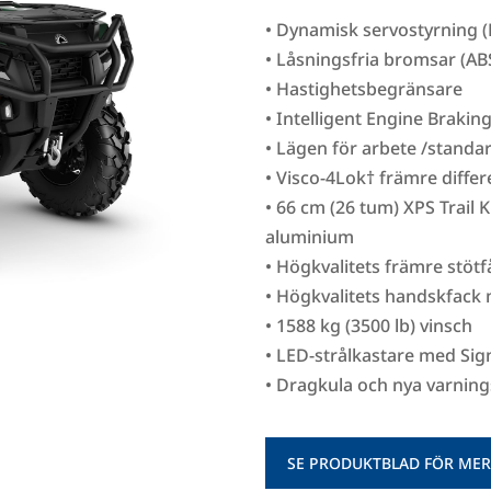
• Dynamisk servostyrning 
• Låsningsfria bromsar (AB
• Hastighetsbegränsare
• Intelligent Engine Brakin
• Lägen för arbete /standa
• Visco-4Lok† främre differ
• 66 cm (26 tum) XPS Trail 
aluminium
• Högkvalitets främre stöt
• Högkvalitets handskfack
• 1588 kg (3500 lb) vinsch
• LED-strålkastare med Si
• Dragkula och nya varning
SE PRODUKTBLAD FÖR MER