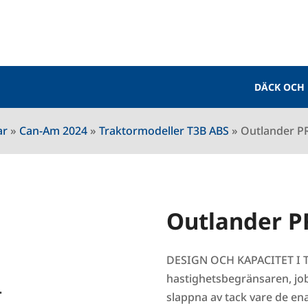
DÄCK OCH
ar
»
Can-Am 2024
»
Traktormodeller T3B ABS
»
Outlander P
Outlander 
DESIGN OCH KAPACITET I 
hastighetsbegränsaren, job
slappna av tack vare de e