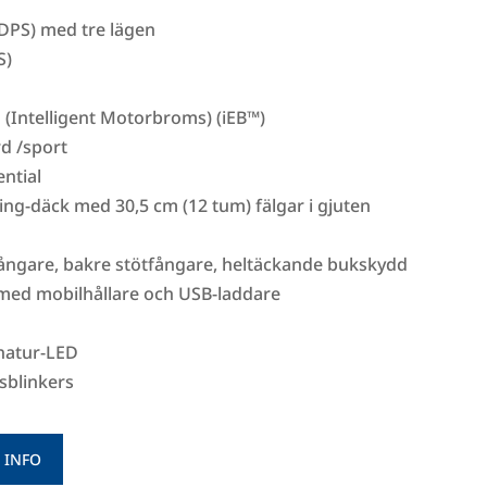
(DPS) med tre lägen
S)
g (Intelligent Motorbroms) (iEB™)
rd /sport
ential
King-däck med 30,5 cm (12 tum) fälgar i gjuten
fångare, bakre stötfångare, heltäckande bukskydd
 med mobilhållare och USB-laddare
gnatur-LED
sblinkers
 INFO