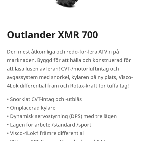
Outlander XMR 700
Den mest åtkomliga och redo-för-lera ATV:n på
marknaden. Byggd för att hålla och konstruerad för
att läsa lusen av leran! CVT-/motorluftintag och
avgassystem med snorkel, kylaren på ny plats, Visco-
4Lok differential fram och Rotax-kraft för tuffa tag!
• Snorklat CVT-intag och -utblås
• Omplacerad kylare
• Dynamisk servostyrning (DPS) med tre lägen
• Lägen för arbete /standard /sport
• Visco-4Lok† främre differential