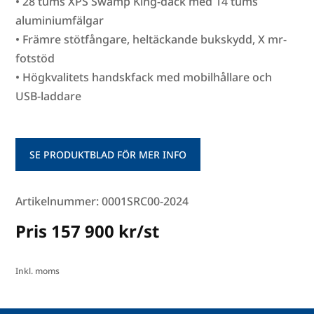
• 28 tums XPS Swamp King-däck med 14 tums
aluminiumfälgar
• Främre stötfångare, heltäckande bukskydd, X mr-
fotstöd
• Högkvalitets handskfack med mobilhållare och
USB-laddare
SE PRODUKTBLAD FÖR MER INFO
Artikelnummer: 0001SRC00-2024
Pris 157 900 kr/st
Inkl. moms