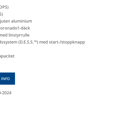
(DPS)
S)
 gjuten aluminium
 Coronado†-däck
 med linstyrrulle
ddssystem (D.E.S.S.™) med start-/stoppknapp
apacitet
 INFO
0-2024