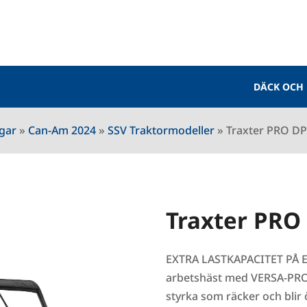
DÄCK OCH
ngar
»
Can-Am 2024
»
SSV Traktormodeller
»
Traxter PRO DP
Traxter PRO
EXTRA LASTKAPACITET PÅ 
arbetshäst med VERSA-PRO-sä
styrka som räcker och blir 