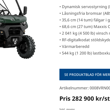
• Dynamisk servostyrning 
• Låsningsfria bromsar (AB
• 35,6 cm (14 tum) fälgar i
• 68,6 cm (27 tum) Maxxis
• 2 041 kg (4 500 lb) vinsch
• RF-digitalkodat stöldsky
• Värmarberedd
• 544 kg (1 200 lb) lastboxk
SE PRODUKTBLAD FÖR MER
Artikelnummer: 0008VRN0
Pris 282 900 kr/st
Inkl. moms