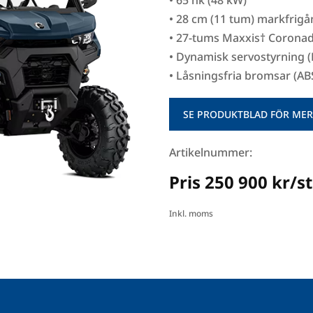
• 65 hk (48 kW)
• 28 cm (11 tum) markfrig
• 27-tums Maxxis† Corona
• Dynamisk servostyrning 
• Låsningsfria bromsar (AB
SE PRODUKTBLAD FÖR MER
Artikelnummer:
Pris 250 900 kr/st
Inkl. moms