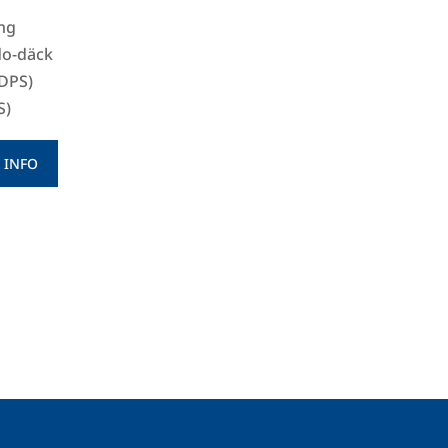
ång
do-däck
(DPS)
S)
 INFO