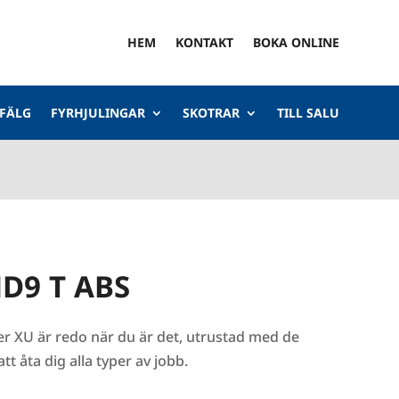
HEM
KONTAKT
BOKA ONLINE
 FÄLG
FYRHJULINGAR
SKOTRAR
TILL SALU
HD9 T ABS
r XU är redo när du är det, utrustad med de
t åta dig alla typer av jobb.