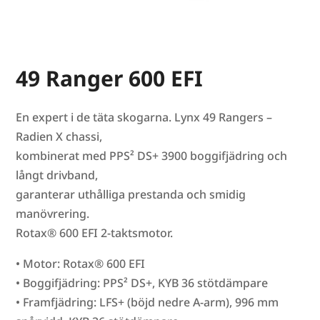
49 Ranger 600 EFI
En expert i de täta skogarna. Lynx 49 Rangers –
Radien X chassi,
kombinerat med PPS² DS+ 3900 boggifjädring och
långt drivband,
garanterar uthålliga prestanda och smidig
manövrering.
Rotax® 600 EFI 2-taktsmotor.
• Motor: Rotax® 600 EFI
• Boggifjädring: PPS² DS+, KYB 36 stötdämpare
• Framfjädring: LFS+ (böjd nedre A-arm), 996 mm