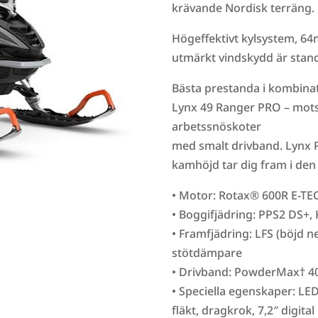
krävande Nordisk terräng.
Högeffektivt kylsystem, 6
utmärkt vindskydd är stand
Bästa prestanda i kombina
Lynx 49 Ranger PRO – mots
arbetssnöskoter
med smalt drivband. Lynx
kamhöjd tar dig fram i den
• Motor: Rotax® 600R E-TE
• Boggifjädring: PPS2 DS+,
• Framfjädring: LFS (böjd 
stötdämpare
• Drivband: PowderMax† 4
• Speciella egenskaper: LED
fläkt, dragkrok, 7,2″ digit