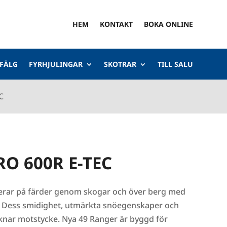
HEM
KONTAKT
BOKA ONLINE
 FÄLG
FYRHJULINGAR
SKOTRAR
TILL SALU
C
RO 600R E-TEC
jerar på färder genom skogar och över berg med
. Dess smidighet, utmärkta snöegenskaper och
nar motstycke. Nya 49 Ranger är byggd för