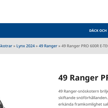
DÄCK OCH
Skotrar
»
Lynx 2024
»
49 Ranger
»
49 Ranger PRO 600R E-TE
49 Ranger P
49 Ranger-snöskotern bril
skiftande snöförhållanden
erkända framkomlighet sak