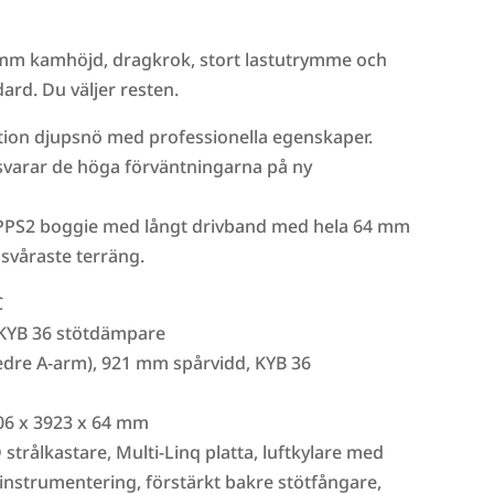
4mm kamhöjd, dragkrok, stort lastutrymme och
ard. Du väljer resten.
tion djupsnö med professionella egenskaper.
varar de höga förväntningarna på ny
 PPS2 boggie med långt drivband med hela 64 mm
 svåraste terräng.
C
 KYB 36 stötdämpare
nedre A-arm), 921 mm spårvidd, KYB 36
06 x 3923 x 64 mm
 strålkastare, Multi-Linq platta, luftkylare med
al instrumentering, förstärkt bakre stötfångare,