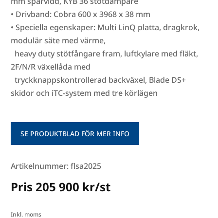
mm spårvidd, KYB 36 stötdämpare
• Drivband: Cobra 600 x 3968 x 38 mm
• Speciella egenskaper: Multi LinQ platta, dragkrok,
modulär säte med värme,
heavy duty stötfångare fram, luftkylare med fläkt,
2F/N/R växellåda med
tryckknappskontrollerad backväxel, Blade DS+
skidor och iTC-system med tre körlägen
SE PRODUKTBLAD FÖR MER INFO
Artikelnummer: flsa2025
Pris 205 900 kr/st
Inkl. moms