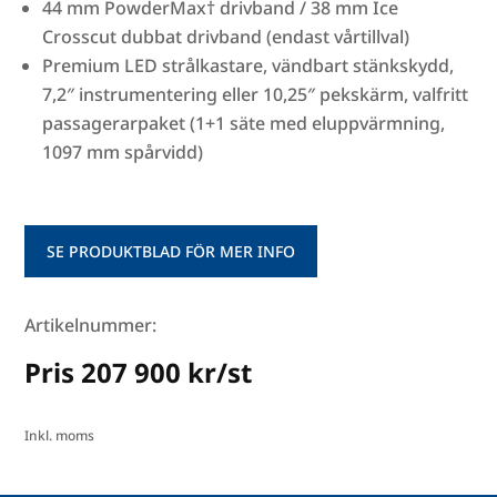
44 mm PowderMax† drivband / 38 mm Ice
Crosscut dubbat drivband (endast vårtillval)
Premium LED strålkastare, vändbart stänkskydd,
7,2″ instrumentering eller 10,25″ pekskärm, valfritt
passagerarpaket (1+1 säte med eluppvärmning,
1097 mm spårvidd)
SE PRODUKTBLAD FÖR MER INFO
Artikelnummer:
Pris 207 900 kr/st
Inkl. moms