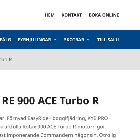
HEM
KONTAKT
BOKA ONLINE
 FÄLG
FYRHJULINGAR
SKOTRAR
TILL SALU
rbo R
E 900 ACE Turbo R
ar! Förnyad EasyRide+ boggifjädring, KYB PRO
raftfulla Rotax 900 ACE Turbo R-motorn gör
 mest imponerande Commandern någonsin. Otrolig