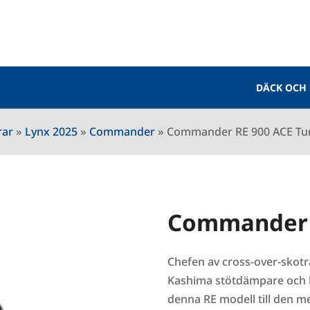
DÄCK OCH
rar
»
Lynx 2025
»
Commander
»
Commander RE 900 ACE Tu
Commander R
Chefen av cross-over-skotr
Kashima stötdämpare och k
denna RE modell till den