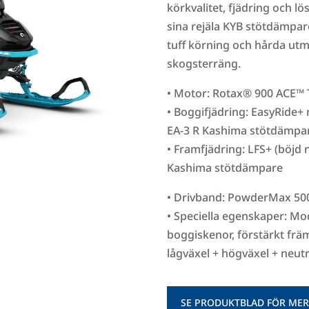
körkvalitet, fjädring och 
sina rejäla KYB stötdämpar
tuff körning och hårda utma
skogsterräng.
• Motor: Rotax® 900 ACE™ 
• Boggifjädring: EasyRide+
EA-3 R Kashima stötdämpa
• Framfjädring: LFS+ (böjd
Kashima stötdämpare
• Drivband: PowderMax 50
• Speciella egenskaper: Mo
boggiskenor, förstärkt främ
lågväxel + högväxel + neutr
SE PRODUKTBLAD FÖR MER