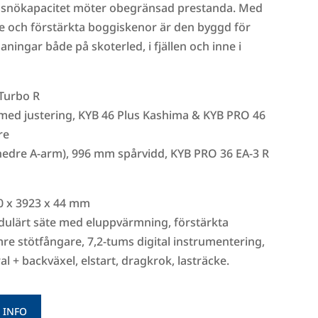
lössnökapacitet möter obegränsad prestanda. Med
e och förstärkta boggiskenor är den byggd för
ningar både på skoterled, i fjällen och inne i
Turbo R
 med justering, KYB 46 Plus Kashima & KYB PRO 46
re
 nedre A-arm), 996 mm spårvidd, KYB PRO 36 EA-3 R
0 x 3923 x 44 mm
dulärt säte med eluppvärmning, förstärkta
re stötfångare, 7,2-tums digital instrumentering,
al + backväxel, elstart, dragkrok, lasträcke.
 INFO