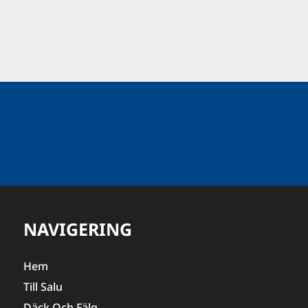
NAVIGERING
Hem
Till Salu
Däck Och Fälg