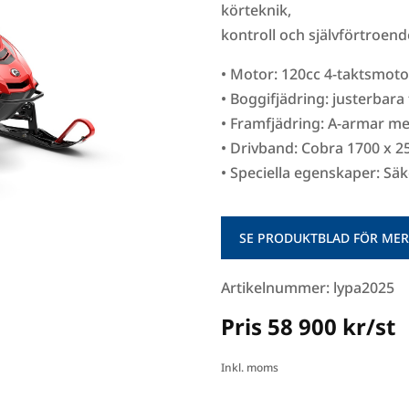
körteknik,
kontroll och självförtroen
• Motor: 120cc 4-taktsmoto
• Boggifjädring: justerbara
• Framfjädring: A-armar m
• Drivband: Cobra 1700 x 
• Speciella egenskaper: S
SE PRODUKTBLAD FÖR MER
Artikelnummer: lypa2025
Pris 58 900 kr/st
Inkl. moms