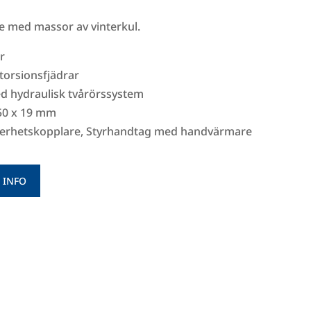
de med massor av vinterkul.
r
 torsionsfjädrar
ed hydraulisk tvårörssystem
250 x 19 mm
äkerhetskopplare, Styrhandtag med handvärmare
 INFO