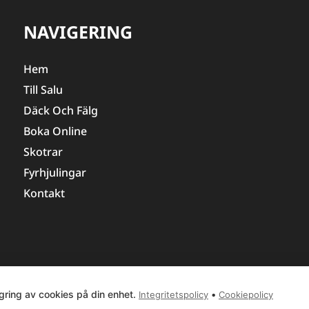
NAVIGERING
Hem
Till Salu
Däck Och Fälg
Boka Online
Skotrar
Fyrhjulingar
Kontakt
© COPYRIGHT
2026
, OLLANDERS AB
gring av cookies på din enhet.
•
Integritetspolicy
Cookiepolicy