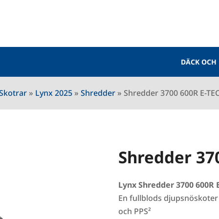
DÄCK OCH
Skotrar
»
Lynx 2025
»
Shredder
»
Shredder 3700 600R E-TE
Shredder 37
Lynx Shredder 3700 600R 
En fullblods djupsnöskoter
och PPS²