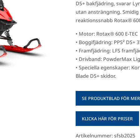
DS+ bakfjädring, svarar Ly
utan ansträngning. Smidig 
reaktionssnabb Rotax® 600
• Motor: Rotax® 600 E-TEC
• Boggifjädring: PPS² DS+ 
• Framfjädring: LFS framfj
• Drivband: PowderMax Lig
• Speciella egenskaper: Kor
Blade DS+ skidor.
SE PRODUKTBLAD FÖR MER
KLICKA HÄR FÖR PRISER
Artikelnummer: sfsb2025