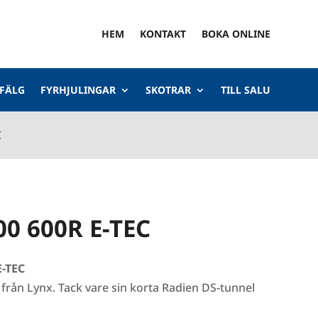
HEM
KONTAKT
BOKA ONLINE
 FÄLG
FYRHJULINGAR
SKOTRAR
TILL SALU
C
00 600R E-TEC
E-TEC
 från Lynx. Tack vare sin korta Radien DS-tunnel