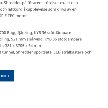
nx Shredder på förarens rörelser exakt och
och lättkörd åkupplevelse som drivs av en
R E-TEC motor.
3700 Boggifjädring, KYB 36 stötdämpare
ädring, 921 mm spårvidd, KYB 36 stötdämpare
ht 381 x 3705 x 64 mm
t tunnel, Shredder sportsäte, LED strålkastare och
 INFO