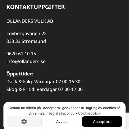
KONTAKTUPPGIFTER
OLLANDERS VULK AB
Lövbergavägen 22
833 33 Strömsund
0670-61 10 15
info@ollanders.se
Öppettider:
Däck & Fälg: Vardagar 07:00-16:30
Skog & Fritid: Vardagar 07:00-17:00
© COPYRIGHT
2026
, OLLANDERS AB
Genom att klicka på "Acceptera" godkänner du lagring av cookies på
Integritetspolicy
Cookiepolicy
din enhet.
•
Avvisa
Acceptera