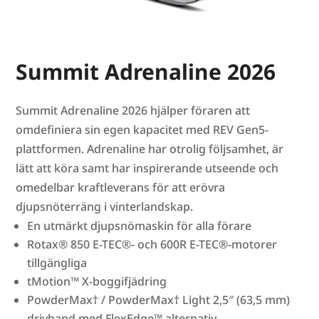
Summit Adrenaline 2026
Summit Adrenaline 2026 hjälper föraren att
omdefiniera sin egen kapacitet med REV Gen5-
plattformen. Adrenaline har otrolig följsamhet, är
lätt att köra samt har inspirerande utseende och
omedelbar kraftleverans för att erövra
djupsnöterräng i vinterlandskap.
En utmärkt djupsnömaskin för alla förare
Rotax® 850 E-TEC®- och 600R E-TEC®-motorer
tillgängliga
tMotion™ X-boggifjädring
PowderMax† / PowderMax† Light 2,5″ (63,5 mm)
drivband med FlexEdge™ alternativ