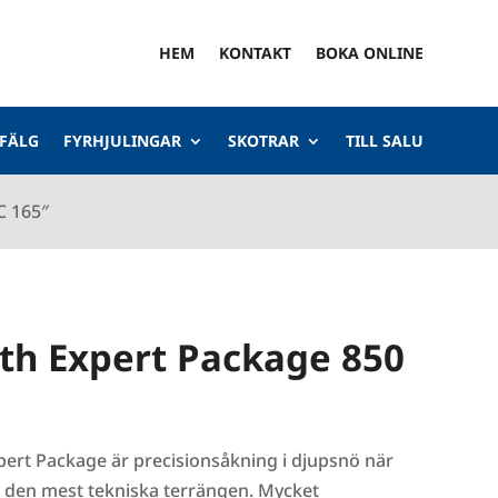
HEM
KONTAKT
BOKA ONLINE
 FÄLG
FYRHJULINGAR
SKOTRAR
TILL SALU
C 165″
th Expert Package 850
ert Package är precisionsåkning i djupsnö när
r den mest tekniska terrängen. Mycket