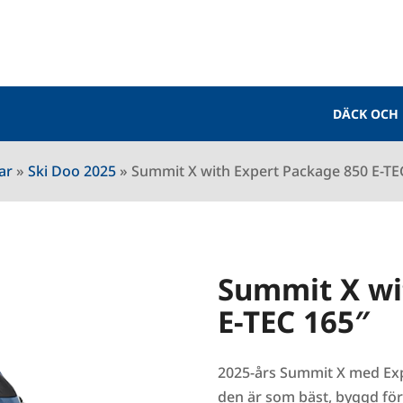
DÄCK OCH
ar
»
Ski Doo 2025
»
Summit X with Expert Package 850 E-TE
Summit X wi
E-TEC 165″
2025-års Summit X med Exp
den är som bäst, byggd fö