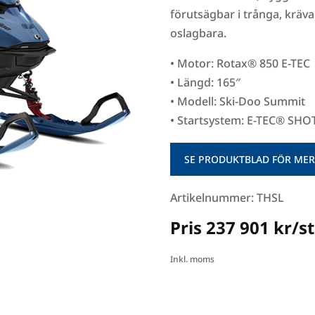
förutsägbar i trånga, krä
oslagbara.
• Motor: Rotax® 850 E-TEC
• Längd: 165″
• Modell: Ski-Doo Summit
• Startsystem: E-TEC® SHOT
SE PRODUKTBLAD FÖR MER
Artikelnummer: THSL
Pris 237 901 kr/st
Inkl. moms