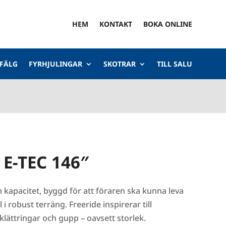
HEM
KONTAKT
BOKA ONLINE
 FÄLG
FYRHJULINGAR
SKOTRAR
TILL SALU
 E-TEC 146″
apacitet, byggd för att föraren ska kunna leva
 i robust terräng. Freeride inspirerar till
 klättringar och gupp – oavsett storlek.