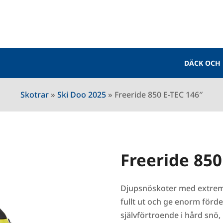
DÄCK OCH
Skotrar
»
Ski Doo 2025
»
Freeride 850 E-TEC 146″
Freeride 850
Djupsnöskoter med extrem k
fullt ut och ge enorm fördel
självförtroende i hård snö,